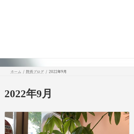
コ
ナ
ン
ビ
テ
ゲ
ン
ー
ツ
シ
院長ブログ
へ
ョ
ス
ン
Director blog
キ
に
ッ
移
プ
動
ホーム
院長ブログ
2022年9月
2022年9月