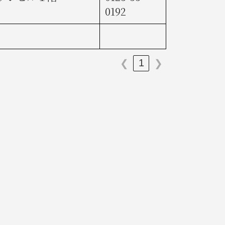
0192
1
❮
❯