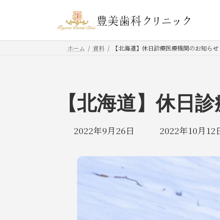
コ
ナ
ン
ビ
テ
ゲ
ン
ー
ホーム
資料
【北海道】休日診療医療機関のお知らせ
ツ
シ
へ
ョ
ス
ン
【北海道】休日診
キ
に
ッ
移
最
2022年9月26日
2022年10月12
プ
動
終
更
新
日
時
: