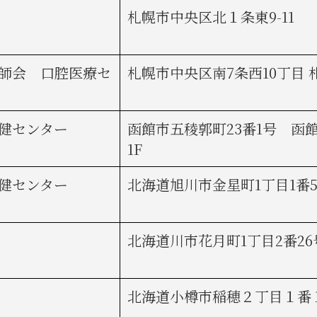
札幌市中央区北１条東9-11
師会 口腔医療セ
札幌市中央区南7条西10丁目 
健センター
函館市五稜郭町23番1号 函
1F
健センター
北海道旭川市金星町1丁目1番5
北海道川市花月町1丁目2番2
北海道小樽市稲穂２丁目１番