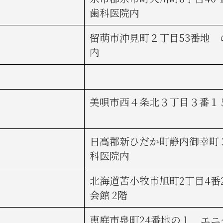
歯科医院内
留萌市沖見町２丁目53番地
内
美唄市西４条北３丁目３番１
日高郡新ひだか町静内御幸町３
科医院内
北海道苫小牧市旭町2丁目4番
会館 2階
恵庭市泉町24番地の１ エニ