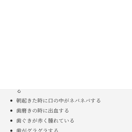
久しく歯医者に行ってないけど、大丈夫かな😔と思
われている方たくさんいらっしゃると思います！
冷たいものを飲むとしみる歯がある
歯の詰め物やかぶせ物が取れたままになってい
る
朝起きた時に口の中がネバネバする
歯磨きの時に出血する
歯ぐきが赤く腫れている
歯がグラグラする