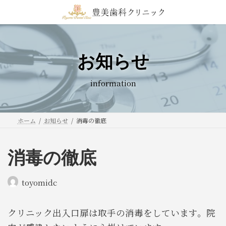
コ
ナ
ン
ビ
テ
ゲ
ン
ー
ツ
シ
お知らせ
へ
ョ
ス
ン
information
キ
に
ッ
移
プ
動
ホーム
お知らせ
消毒の徹底
消毒の徹底
toyomidc
クリニック出入口扉は取手の消毒をしています。院