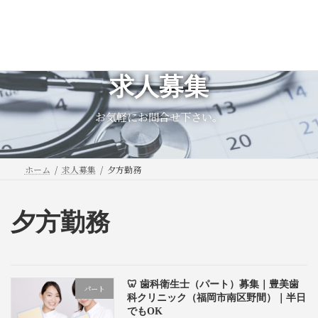
コ
ナ
ン
ビ
テ
ゲ
ン
ー
ツ
シ
求人募集
へ
ョ
ス
ン
お気軽にお問合せ下さい。
キ
に
ッ
移
プ
動
ホーム
求人募集
夕方勤務
夕方勤務
🦷 歯科衛生士（パート）募集｜豊美歯
パート
科クリニック（福岡市南区野間）｜半日
でもOK