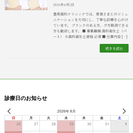
2026年6月2日
豊美歯科クリニックでは、患者さまとのコミュ
ニケーションを大切にし、丁寧な診療を心がけ
ています。 ブランクのある方、夕方勤務できる
方も歓迎します。 ■ 募集職種 歯科衛生士（パ
ート） ※歯科衛生士資格 必須 ■ 仕事内容 […]
続きを読む
診療日のお知らせ
2026年 8月
日
月
火
水
木
金
土
26
27
28
29
30
31
1