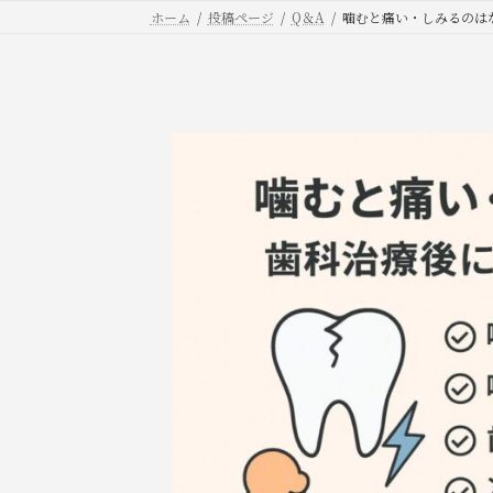
コ
ナ
ホーム
投稿ページ
Q＆A
噛むと痛い・しみるのは
ン
ビ
テ
ゲ
ン
ー
ツ
シ
へ
ョ
ス
ン
キ
に
ッ
移
プ
動