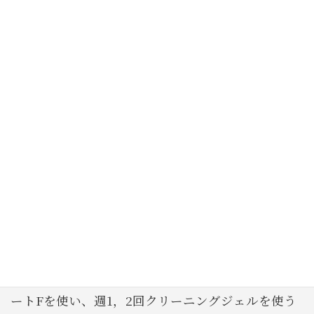
週に1・2回
のブラッシングケアだけで白い歯にして
くれる
ホームケアクリーニング剤
コンクール ホームケアクリーニング剤 クリーニ
ングジェル＜ソフト＞
気になる黄ばみ部分に細かくブラッシングを行い
その後しっかりすすぐだけでOK
研磨剤が入っている為、強いブラッシングや硬い歯
ブラシなどで歯の表面が傷ついてしまうので使い過
ぎに注意が必要です。
普段の歯みがきは、研磨剤の入っていないジェルコ
ートFを使い、週1，2回クリーニングジェルを使う