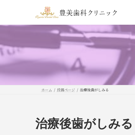
コ
ナ
ン
ビ
テ
ゲ
ン
ー
ツ
シ
へ
ョ
ス
ン
キ
に
ッ
移
プ
動
ホーム
投稿ページ
治療後歯がしみる
治療後歯がしみる