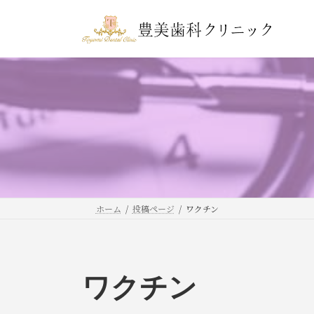
コ
ナ
ン
ビ
テ
ゲ
ン
ー
ツ
シ
へ
ョ
ス
ン
キ
に
ッ
移
プ
動
ホーム
投稿ページ
ワクチン
ワクチン