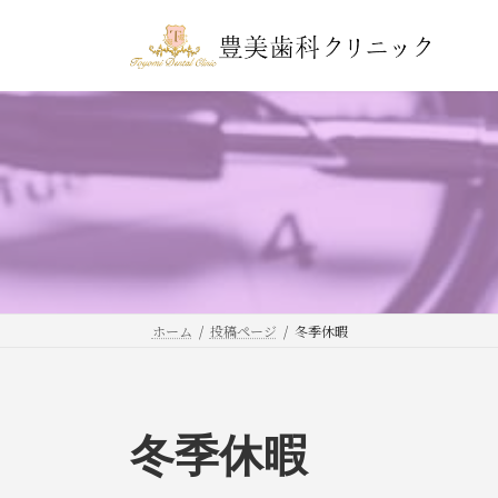
コ
ナ
ン
ビ
テ
ゲ
ン
ー
ツ
シ
へ
ョ
ス
ン
キ
に
ッ
移
プ
動
ホーム
投稿ページ
冬季休暇
冬季休暇