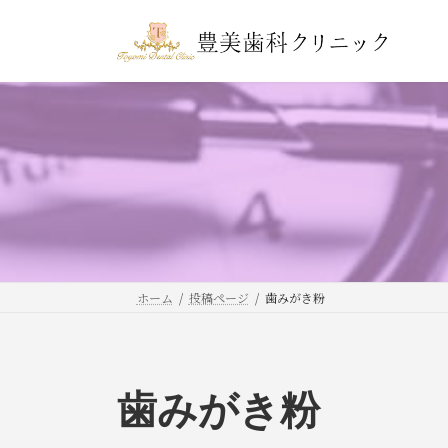
コ
ナ
ン
ビ
テ
ゲ
ン
ー
ツ
シ
へ
ョ
ス
ン
キ
に
ッ
移
プ
動
ホーム
投稿ページ
歯みがき粉
歯みがき粉