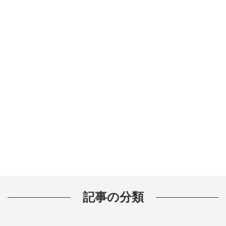
カレー粉、醤油、ケチャップ、ソース
歯の健康を守るためのクリーニング頻
度とは？
噛むと痛い・しみるのはなぜ？歯科治
療後によくある症状と対応
🦷歯磨き粉の選び方：知っておきたい
成分と効果
記事の分類